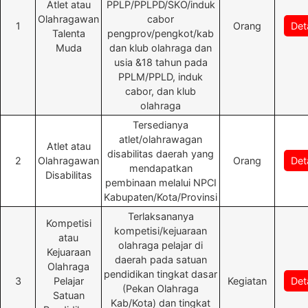
Atlet atau
PPLP/PPLPD/SKO/induk
Olahragawan
cabor
1
Orang
Deta
Talenta
pengprov/pengkot/kab
Muda
dan klub olahraga dan
usia &18 tahun pada
PPLM/PPLD, induk
cabor, dan klub
olahraga
Tersedianya
atlet/olahrawagan
Atlet atau
disabilitas daerah yang
2
Olahragawan
Orang
Deta
mendapatkan
Disabilitas
pembinaan melalui NPCI
Kabupaten/Kota/Provinsi
Terlaksananya
Kompetisi
kompetisi/kejuaraan
atau
olahraga pelajar di
Kejuaraan
daerah pada satuan
Olahraga
pendidikan tingkat dasar
3
Pelajar
Kegiatan
Deta
(Pekan Olahraga
Satuan
Kab/Kota) dan tingkat