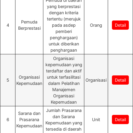
Pemuda di daerah
yang berprestasi
dengan kriteria
tertentu (merujuk
Pemuda
4
pada asdep
Orang
Detail
Berprestasi
pemberi
penghargaan)
untuk diberikan
penghargaan
Organisasi
kepemudaan yang
terdaftar dan aktif
Organisasi
untuk terfasilitasi
5
Organisasi
Detail
Kepemudaan
dalam Pelatihan
Manajemen
Organisasi
Kepemudaan
Jumlah Prasarana
Sarana dan
dan Sarana
6
Prasarana
Unit
Detail
Kepemudaan yang
Kepemudaan
tersedia di daerah