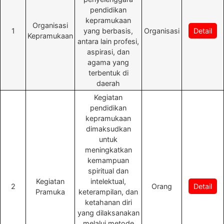
pendidikan
kepramukaan
Organisasi
1
yang berbasis,
Organisasi
Detail
Kepramukaan
antara lain profesi,
aspirasi, dan
agama yang
terbentuk di
daerah
Kegiatan
pendidikan
kepramukaan
dimaksudkan
untuk
meningkatkan
kemampuan
spiritual dan
Kegiatan
intelektual,
2
Orang
Detail
Pramuka
keterampilan, dan
ketahanan diri
yang dilaksanakan
melalui metode