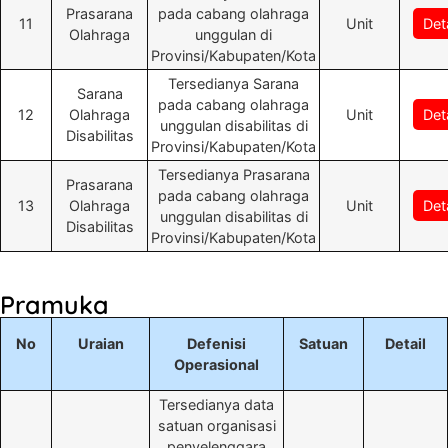
Prasarana
pada cabang olahraga
11
Unit
Deta
Olahraga
unggulan di
Provinsi/Kabupaten/Kota
Tersedianya Sarana
Sarana
pada cabang olahraga
12
Olahraga
Unit
Deta
unggulan disabilitas di
Disabilitas
Provinsi/Kabupaten/Kota
Tersedianya Prasarana
Prasarana
pada cabang olahraga
13
Olahraga
Unit
Deta
unggulan disabilitas di
Disabilitas
Provinsi/Kabupaten/Kota
Pramuka
No
Uraian
Defenisi
Satuan
Detail
Operasional
Tersedianya data
satuan organisasi
penyelenggara