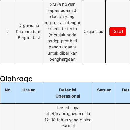
Stake holder
kepemudaan di
daerah yang
berprestasi dengan
Organisasi
kriteria tertentu
7
Kepemudaan
Organisasi
Detail
(merujuk pada
Berprestasi
asdep pemberi
penghargaan)
untuk diberikan
penghargaan
Olahraga
No
Uraian
Defenisi
Satuan
Det
Operasional
Tersedianya
atlet/olahragawan usia
12-18 tahun yang dibina
melalui