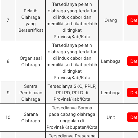
Tersedianya pelatih
Pelatih
olahraga yang terdaftar
Olahraga
di induk cabor dan
7
Orang
Deta
yang
memiliki sertifikat pelatih
Bersertifikat
di tingkat
Provinsi/Kab/Kota
Tersedianya pelatih
olahraga yang terdaftar
Organisasi
di induk cabor dan
8
Lembaga
Deta
Olahraga
memiliki sertifikat pelatih
di tingkat
Provinsi/Kab/Kota
Sentra
Tersedianya SKO, PPLP,
9
Pembinaan
PPLPD, PPLD di
Lembaga
Deta
Olahraga
Provinsi/Kab/Kota
Tersedianya Sarana
Sarana
pada cabang olahraga
10
Unit
Deta
Olahraga
unggulan di
Provinsi/Kabupaten/Kota
Tersedianya Prasarana