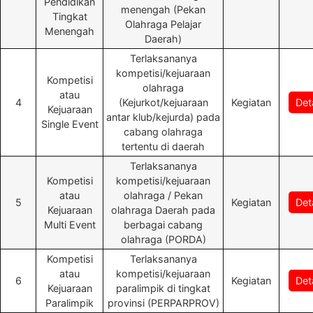
Pendidikan
menengah (Pekan
Tingkat
Olahraga Pelajar
Menengah
Daerah)
Terlaksananya
kompetisi/kejuaraan
Kompetisi
olahraga
atau
4
(Kejurkot/kejuaraan
Kegiatan
Deta
Kejuaraan
antar klub/kejurda) pada
Single Event
cabang olahraga
tertentu di daerah
Terlaksananya
Kompetisi
kompetisi/kejuaraan
atau
olahraga / Pekan
5
Kegiatan
Deta
Kejuaraan
olahraga Daerah pada
Multi Event
berbagai cabang
olahraga (PORDA)
Kompetisi
Terlaksananya
atau
kompetisi/kejuaraan
6
Kegiatan
Deta
Kejuaraan
paralimpik di tingkat
Paralimpik
provinsi (PERPARPROV)